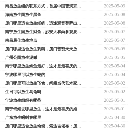
2025-05-09
南昌放生组的联系方式，首届中国曹洞宗禅学国际研讨会新闻发布会在南昌举行
2025-05-08
海南放生园放生黑鱼
2025-05-08
厦门哪里适合放生蚯蚓，适逢观音菩萨出家日厦门正觉莲舍举行海上放生法会
2025-05-07
南宁放生园放生财鱼，妙安大和尚参观夏季护生书画展南宁首展
2025-05-07
南昌最佳放生地点
2025-05-05
厦门哪里适合放生刺猬，厦门普贤天天放生1月4日放生圆满
2025-05-05
广州公园放生泥鳅
2025-05-04
南宁哪里放生鲫鱼最好，这才是最喜庆的婚宴：“奉斋放生”婚宴亮相南宁
2025-05-04
宁波哪里可以放生蛇的
2025-05-02
厦门哪里可以放生飞禽，闽籍当代艺术家伊玄回厦门办个展
2025-05-02
生日可以放生乌龟吗
2025-05-01
宁波放生组织有哪些
2025-05-01
南宁锦鲤去哪里放生，这才是最喜庆的婚宴：“奉斋放生”婚宴亮相南宁
2025-04-30
广东放生蝌蚪在哪里
2025-04-30
厦门哪里适合放生蛤蟆，索达吉堪布：厦门大学嘉庚学院问答