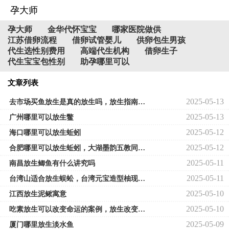
孕大师
孕大师
金华代怀宝宝
哪家医院做供
江苏借卵流程
借卵试管婴儿
供卵包生男孩
代生选性别费用
高端代生机构
借卵生子
代生宝宝包性别
助孕哪里可以
文章列表
2025-05-13
去市场买鱼放生是真的放生吗，放生指南：放生鱼的经验
2025-05-13
广州哪里可以放生鳖
2025-05-12
海口哪里可以放生蚯蚓
2025-05-12
合肥哪里可以放生蚯蚓，大湖墨韵五教同光：第三届合肥宗教界迎春书画展开幕
2025-05-11
南昌放生鲫鱼有什么讲究吗
2025-05-11
台湾山适合放生蜈蚣，台湾元宝造型柚现身厦门引围观
2025-05-10
江西放生泥鳅寓意
2025-05-10
吃素放生可以改变命运的案例，放生改变了我的命运
2025-05-09
厦门哪里放生淡水鱼